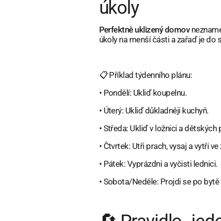
úkoly
Perfektně uklizený domov
neznamen
úkoly na menší části a zařaď je do 
📋 Příklad týdenního plánu:
•
Pondělí: Ukliď koupelnu.
•
Úterý: Ukliď důkladněji kuchyň.
•
Středa: Ukliď v ložnici a dětských 
•
Čtvrtek: Utři prach, vysaj a vytři
•
Pátek: Vyprázdni a vyčisti lednici.
•
Sobota/Neděle: Projdi se po bytě 