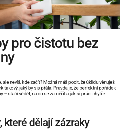
py pro čistotu bez
iny
o
, ale nevíš, kde začít? Možná máš pocit, že úklidu věnuješ
 takový, jaký by sis přála. Pravda je, že perfektní pořádek
– stačí vědět, na co se zaměřit a jak si práci chytře
 které dělají zázraky