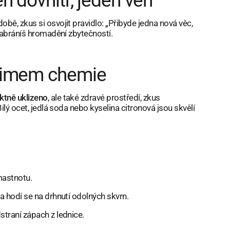
en dovnitř, jeden ven“
ě, zkus si osvojit pravidlo: „Přibyde jedna nová věc,
zabráníš hromadění zbytečností.
inimem chemie
ktně uklizeno
, ale také zdravé prostředí, zkus
Bílý ocet, jedlá soda nebo kyselina citronová jsou skvělí
mastnotu.
a hodí se na drhnutí odolných skvrn.
traní zápach z lednice.