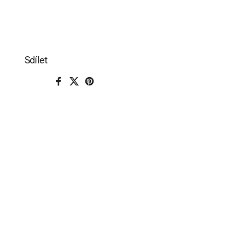
Sdílet
Facebook
X (Twitter)
Pinterest