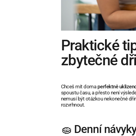
Praktické ti
zbytečné dř
Chceš mít doma
perfektně uklizen
spoustu času, a přesto není výsledek
nemusí být otázkou nekonečné dřiny 
rozvrhnout.
🧽 Denní návyky,