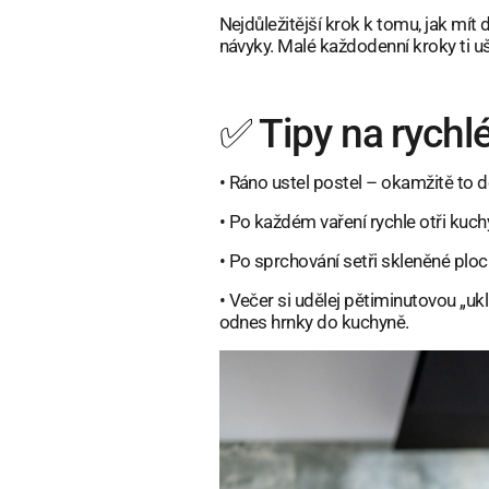
Nejdůležitější krok k tomu, jak mí
návyky. Malé každodenní kroky ti uš
✅ Tipy na rychlé
•
Ráno ustel postel – okamžitě to d
•
Po každém vaření rychle otři kuch
•
Po sprchování setři skleněné plo
•
Večer si udělej pětiminutovou „ukl
odnes hrnky do kuchyně.