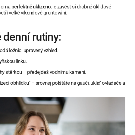
t doma
perfektně uklizeno
, je zavést si drobné úklidové
etří velké víkendové gruntování.
 denní rutiny:
odá ložnici upravený vzhled.
yňskou linku.
chy stěrkou – předejdeš vodnímu kameni.
ízecí obhlídku“ – srovnej polštáře na gauči, ukliď ovladače a