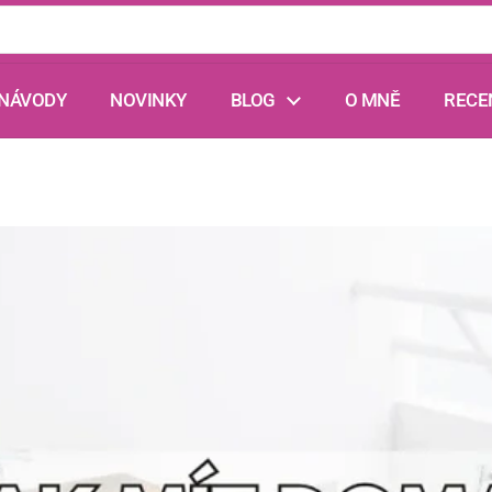
 NÁVODY
NOVINKY
BLOG
O MNĚ
RECE