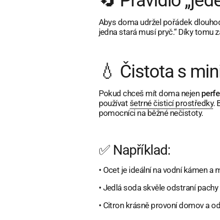
🔄 Pravidlo „jed
Abys doma udržel pořádek dlouhodob
jedna stará musí pryč.“ Díky tomu 
💧 Čistota s m
Pokud chceš mít doma nejen
perfe
používat
šetrné čisticí prostředky
. 
pomocníci na běžné nečistoty.
✅ Například:
•
Ocet je ideální na vodní kámen a 
•
Jedlá soda skvěle odstraní pachy 
•
Citron krásně provoní domov a ods