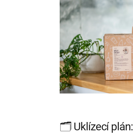
🗂️ Uklízecí plán