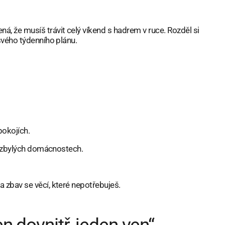
á, že musíš trávit celý víkend s hadrem v ruce. Rozděl si
svého týdenního plánu.
pokojích.
 ve zbylých domácnostech.
a zbav se věcí, které nepotřebuješ.