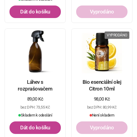
Dát do košíku
Vyprodáno
VYPRODÁNO
Láhev s
Bio esenciální olej
rozprašovačem
Citron 10ml
Běžná cena
89,00 Kč
Běžná cena
98,00 Kč
bez DPH: 73,55 Kč
bez DPH: 80,99 Kč
Skladem k odeslání
Není skladem
Dát do košíku
Vyprodáno