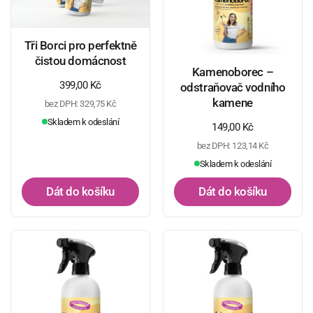
Tři Borci pro perfektně
čistou domácnost
Kamenoborec –
Běžná cena
399,00 Kč
odstraňovač vodního
kamene
bez DPH: 329,75 Kč
Skladem k odeslání
Běžná cena
149,00 Kč
bez DPH: 123,14 Kč
Skladem k odeslání
Dát do košíku
Dát do košíku