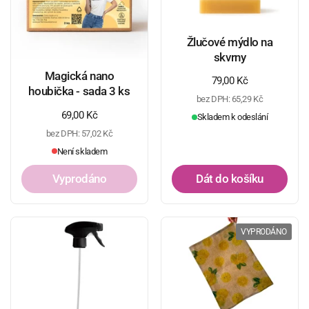
Žlučové mýdlo na
skvrny
Magická nano
Běžná cena
79,00 Kč
houbička - sada 3 ks
bez DPH: 65,29 Kč
Běžná cena
69,00 Kč
Skladem k odeslání
bez DPH: 57,02 Kč
Není skladem
Vyprodáno
Dát do košíku
VYPRODÁNO