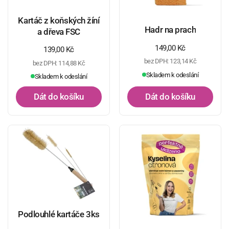
Kartáč z koňských žíní
Hadr na prach
a dřeva FSC
Běžná cena
149,00 Kč
Běžná cena
139,00 Kč
bez DPH: 123,14 Kč
bez DPH: 114,88 Kč
Skladem k odeslání
Skladem k odeslání
Dát do košíku
Dát do košíku
Podlouhlé kartáče 3ks