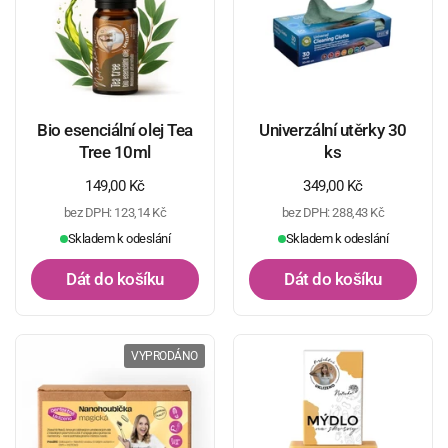
Bio esenciální olej Tea
Univerzální utěrky 30
Tree 10ml
ks
Běžná cena
149,00 Kč
Běžná cena
349,00 Kč
bez DPH: 123,14 Kč
bez DPH: 288,43 Kč
Skladem k odeslání
Skladem k odeslání
Dát do košíku
Dát do košíku
VYPRODÁNO