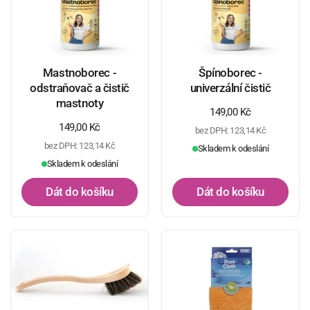
Mastnoborec -
Špínoborec -
odstraňovač a čistič
univerzální čistič
mastnoty
Běžná cena
149,00 Kč
Běžná cena
149,00 Kč
bez DPH: 123,14 Kč
bez DPH: 123,14 Kč
Skladem k odeslání
Skladem k odeslání
Dát do košíku
Dát do košíku