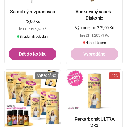
Samotný rozprašovač
Voskovaný sáček -
Diakonie
Běžná cena
48,00 Kč
Běžná cena
Výprodej od 249,00 Kč
bez DPH: 39,67 Kč
bez DPH: 205,79 Kč
Skladem k odeslání
Není skladem
Dát do košíku
Vyprodáno
VYPRODÁNO
-10%
Perkarbonát ULTRA
2kg