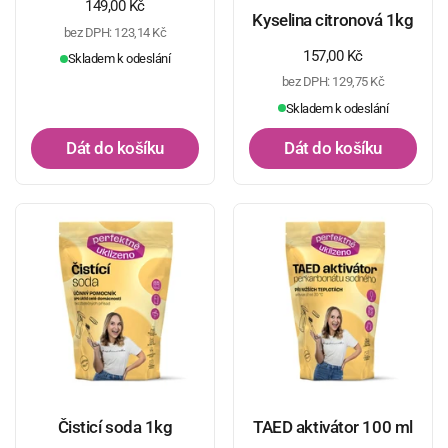
Běžná cena
149,00 Kč
Kyselina citronová 1kg
bez DPH: 123,14 Kč
Běžná cena
157,00 Kč
Skladem k odeslání
bez DPH: 129,75 Kč
Skladem k odeslání
Dát do košíku
Dát do košíku
Čisticí soda 1kg
TAED aktivátor 100 ml