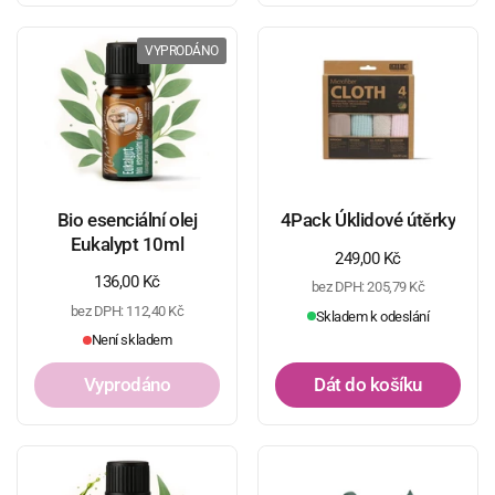
VYPRODÁNO
Bio esenciální olej
4Pack Úklidové útěrky
Eukalypt 10ml
Běžná cena
249,00 Kč
Běžná cena
136,00 Kč
bez DPH: 205,79 Kč
bez DPH: 112,40 Kč
Skladem k odeslání
Není skladem
Vyprodáno
Dát do košíku