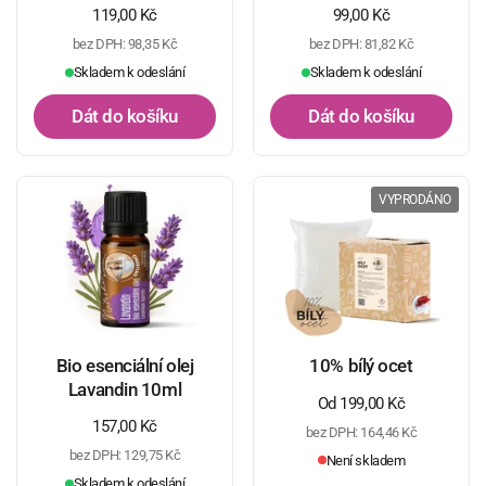
Běžná cena
119,00 Kč
Běžná cena
99,00 Kč
bez DPH: 98,35 Kč
bez DPH: 81,82 Kč
Skladem k odeslání
Skladem k odeslání
Dát do košíku
Dát do košíku
VYPRODÁNO
Bio esenciální olej
10% bílý ocet
Lavandin 10ml
Běžná cena
Od 199,00 Kč
Běžná cena
157,00 Kč
bez DPH: 164,46 Kč
bez DPH: 129,75 Kč
Není skladem
Skladem k odeslání