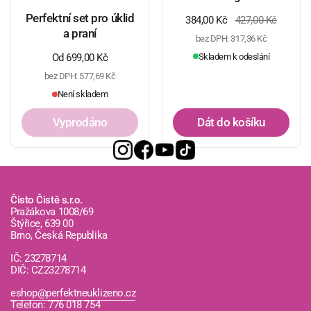
Perfektní set pro úklid
Běžná cena
384,00 Kč
Cena ve výprodeji
427,00 Kč
a praní
bez DPH: 317,36 Kč
Skladem k odeslání
Běžná cena
Od 699,00 Kč
bez DPH: 577,69 Kč
Není skladem
Vyprodáno
Dát do košíku
Čisto Čistě s.r.o.
Pražákova 1008/69
Štýřice, 639 00
Brno, Česká Republika
IČ: 23278714
DIČ: CZ23278714
eshop@perfektneuklizeno.cz
Telefon: 776 018 754