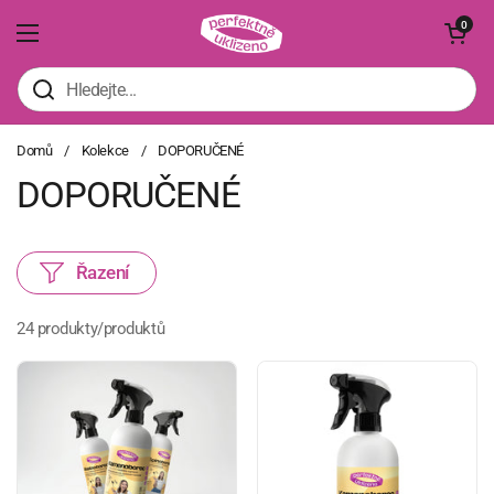
Přeskočit na obsah
Otevřít koš
0
Otevřít nabídku
Domů
/
Kolekce
/
DOPORUČENÉ
DOPORUČENÉ
Řazení
24 produkty/produktů